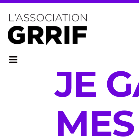
JE 
MES